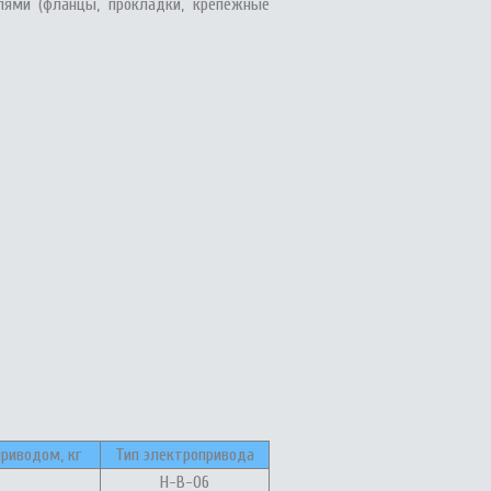
ями (фланцы, прокладки, крепежные
риводом, кг
Тип электропривода
Н-В-06