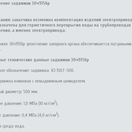
чение задвижки 30ч915бр
ланию заказчика возможна комплектация изделий электроприво
азначена для герметичного перекрытия воды на трубопроводах
ения, а именно электропривода.
ижке 30ч915бр уплотнение запорного органа обеспечивается латунным
е.
ные технические данные задвижки 30ч915бр
кое обозначение: задвижка КЗ 1507-500.
адвижка клиновая с невыдвижным шпинделем.
ый диаметр: 500 мм.
2
е давление: 1,0 МПа (10 кг/см
).
2
 давление: 0,4 МПа (4,0 кг/см
).
 среда: вода.