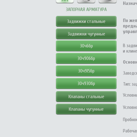
Назна
ЗАПОРНАЯ АРМАТУРА
По же
Задвижки стальные
предн
управл
Задвижки чугунные
В задв
30ч6бр
и клин
30ч906бр
Основ
30ч915бр
Заводс
30ч930бр
Тип: з
Условн
Клапаны стальные
Условно
Клапаны чугунные
Пробное
Рабочая