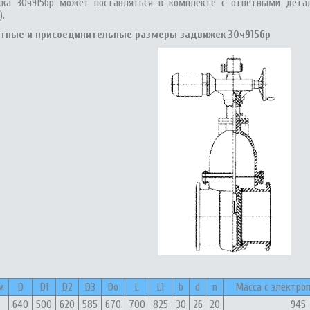
ка 30ч915бр может поставляться в комплекте с ответными детал
).
итные и присоединительные размеры задвижек 30ч915бр
м
D
D1
D2
D3
Dо
L
L1
b
d
n
Масса с электроп
640
500
620
585
670
700
825
30
26
20
945