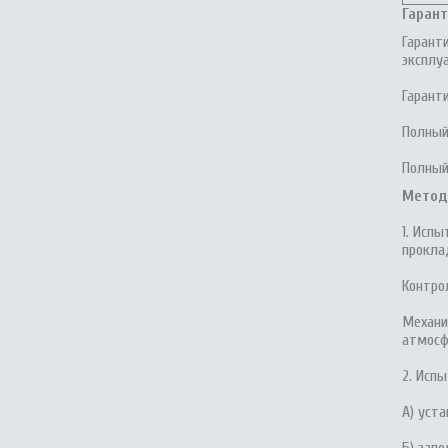
Гарант
Гарант
эксплуа
Гарант
Полный
Полный
Метод
1. Исп
прокла
Контро
Механи
атмосф
2. Исп
А) уста
Б) зап