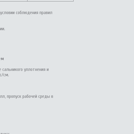
и условии соблюдения правил
ии.
ем
е сальникого уплотнения и
с/см.
лл, пропуск рабочей среды в
духа;