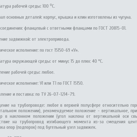
о
атура рабочей среды: 100
С.
ал основных деталей: корпус, крышка и клин изготовлены из чугуна.
исоединения: фланцевый с ответными фланцами по ГОСТ 20815-01.
ение задвижкой: от электропривода.
ческое исполнение: по гост 15150-69 «У».
атура окружающей среды: от минус 15 до плюс 40 °С.
ление рабочей среды: любое.
ческое исполнение: У1 или Т1 по ГОСТ 15150.
ление и поставка: по ТУ 26-07-1214-79.
ение на трубопроводе: любое в верхней полусфере относительно гор
нтальном положении), рекомендуемое положение - вертикальное, при
бр в наклонном положении (угол наклона от вертикальной оси св
ствие на трубопровод изгибающего момента из-за смещения цент
вка опор (подпорок) под бугельный узел задвижек.