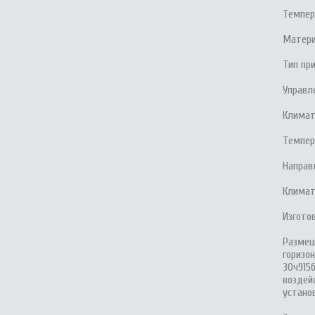
Темпер
Матери
Тип пр
Управл
Климати
Темпер
Направ
Климати
Изготов
Размещ
горизо
30ч915
воздей
устано