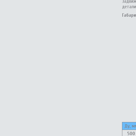
Задвиж
детали
Габар
Ду, м
500