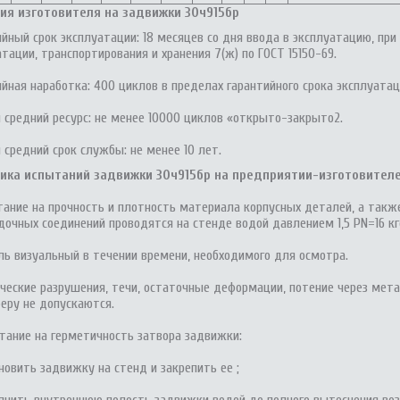
ия изготовителя на задвижки 30ч915бр
ийный срок эксплуатации: 18 месяцев со дня ввода в эксплуатацию, пр
тации, транспортирования и хранения 7(ж) по ГОСТ 15150-69.
ийная наработка: 400 циклов в пределах гарантийного срока эксплуатац
 средний ресурс: не менее 10000 циклов «открыто-закрыто2.
 средний срок службы: не менее 10 лет.
ика испытаний задвижки 30ч915бр на предприятии-изготовител
ытание на прочность и плотность материала корпусных деталей, а такж
дочных соединений проводятся на стенде водой давлением 1,5 PN=16 кг
ль визуальный в течении времени, необходимого для осмотра.
ческие разрушения, течи, остаточные деформации, потение через мета
еру не допускаются.
ытание на герметичность затвора задвижки:
новить задвижку на стенд и закрепить ее ;
олнить внутреннюю полость задвижки водой до полного вытеснения воз