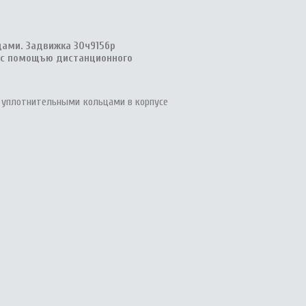
дами.
Задвижка 30ч915бр
 с помощъю дистанционного
и уплотнительными кольцами в корпусе